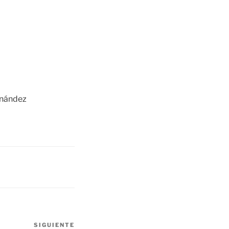
rnández
SIGUIENTE
Siguiente