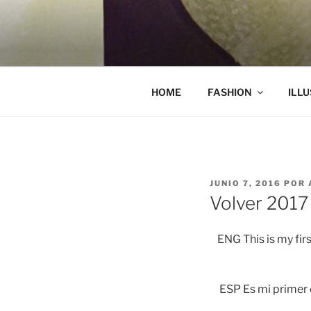
Saltar
al
REGINA S
contenido
HOME
FASHION
ILL
PUBLICADO
JUNIO 7, 2016
POR
EL
Volver 2017
ENG This is my fir
ESP Es mi primer 