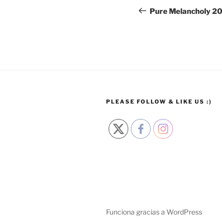
de
anterior:
Pure Melancholy 2
entradas
PLEASE FOLLOW & LIKE US :)
Funciona gracias a WordPress